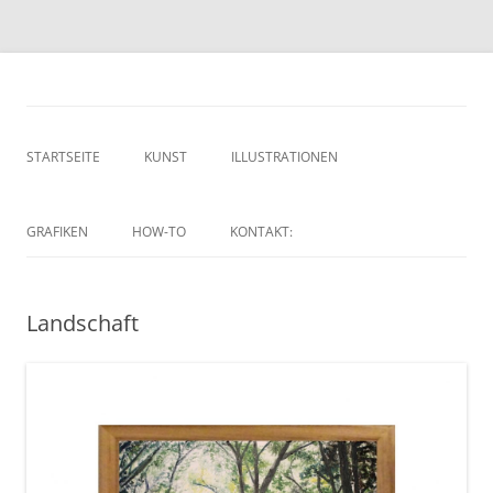
Zum
Inhalt
Malerei und Illustrationen
springen
von Sebastian Koch
STARTSEITE
KUNST
ILLUSTRATIONEN
GRAFIKEN
HOW-TO
KONTAKT:
Landschaft